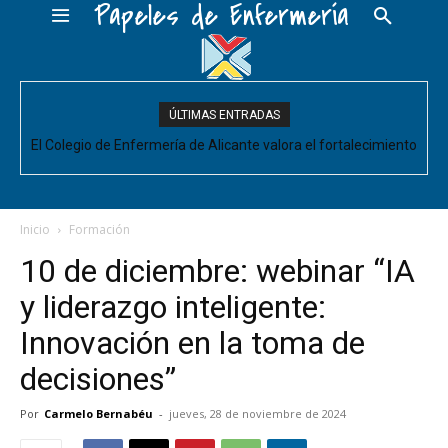
Papeles de Enfermería
ÚLTIMAS ENTRADAS
El Colegio de Enfermería de Alicante valora el fortalecimiento
del Comité de Cuidados de Enfermería, pero pide que se
acompañe de decisiones estructurales para...
Inicio
Formación
10 de diciembre: webinar “IA
y liderazgo inteligente:
Innovación en la toma de
decisiones”
Por
Carmelo Bernabéu
-
jueves, 28 de noviembre de 2024