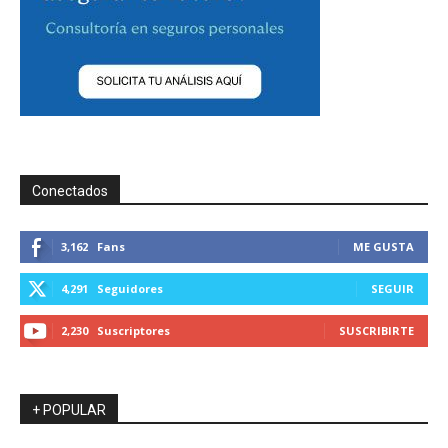
Conectados
3,162
Fans
ME GUSTA
4,291
Seguidores
SEGUIR
2,230
Suscriptores
SUSCRIBIRTE
+ POPULAR