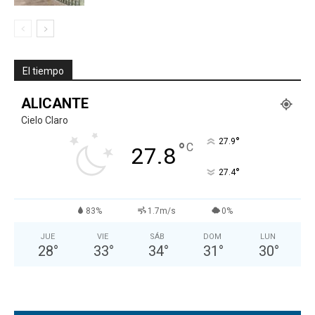
El tiempo
ALICANTE
Cielo Claro
°
27.9
°
C
27.8
°
27.4
83%
1.7m/s
0%
JUE
VIE
SÁB
DOM
LUN
28
°
33
°
34
°
31
°
30
°