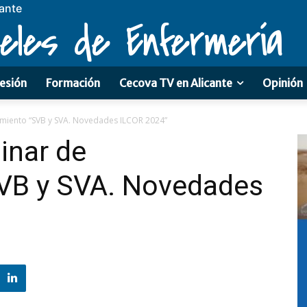
cante
eles de Enfermería
esión
Formación
Cecova TV en Alicante
Opinión
imiento “SVB y SVA. Novedades ILCOR 2024”
inar de
VB y SVA. Novedades