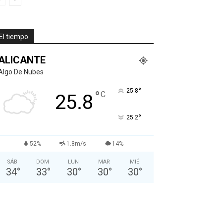
El tiempo
ALICANTE
Algo De Nubes
°
25.8
°
C
25.8
°
25.2
52%
1.8m/s
14%
SÁB
DOM
LUN
MAR
MIÉ
34
°
33
°
30
°
30
°
30
°