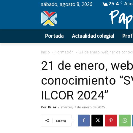
25.4
Ali
sábado, agosto 8, 2026
C
Pap
Portada
Actualidad colegial
Prof
Inicio
Formación
21 de enero, webinar de conoc
21 de enero, web
conocimiento “S
ILCOR 2024”
Por
Pilar
-
martes, 7 de enero de 2025
Cuota