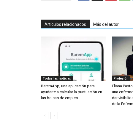
Artículos relacionados
Más del autor
Todas las noticias
Profesión
BaremApp, una aplicación para
Eliana Pastor
ayudarte a calcular la puntuación en
una enferme
las bolsas de empleo
dar visibili
de la Enferm