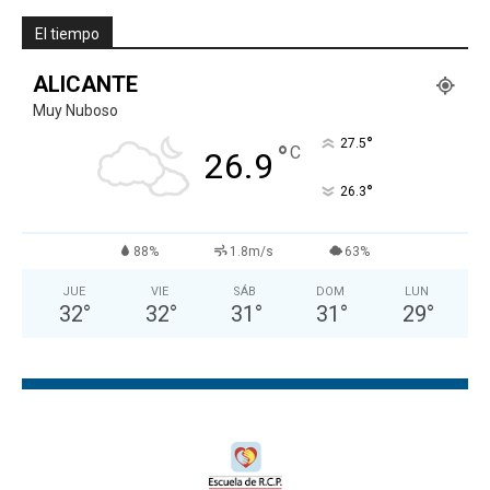
El tiempo
ALICANTE
Muy Nuboso
°
27.5
°
C
26.9
°
26.3
88%
1.8m/s
63%
JUE
VIE
SÁB
DOM
LUN
32
°
32
°
31
°
31
°
29
°