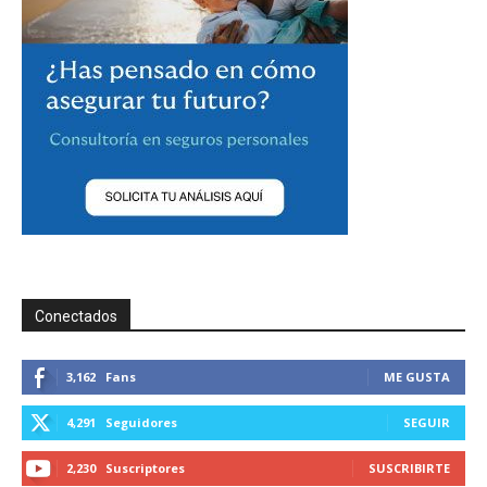
Conectados
3,162
Fans
ME GUSTA
4,291
Seguidores
SEGUIR
2,230
Suscriptores
SUSCRIBIRTE