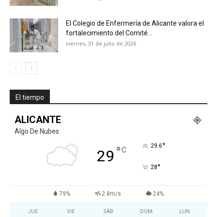
El Colegio de Enfermería de Alicante valora el
fortalecimiento del Comité...
viernes, 31 de julio de 2026
El tiempo
ALICANTE
Algo De Nubes
°
29.6
°
C
29
°
28
79%
2.8m/s
24%
JUE
VIE
SÁB
DOM
LUN