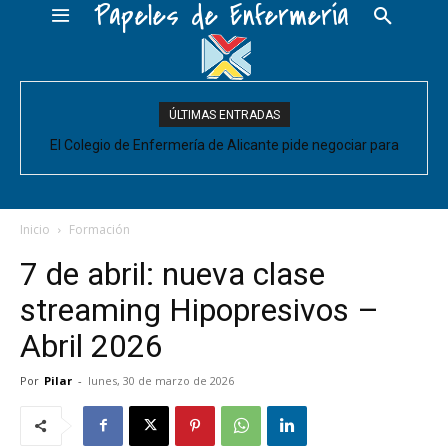
Papeles de Enfermería
ÚLTIMAS ENTRADAS
El Colegio de Enfermería de Alicante pide negociar para
Enfermería las mejoras laborales acordadas entre la Conselleria
y CESM-CV
Inicio
Formación
7 de abril: nueva clase
streaming Hipopresivos –
Abril 2026
Por
Pilar
-
lunes, 30 de marzo de 2026