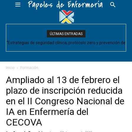
Papeles de Enfermería
ÚLTIMAS ENTRADAS
“Estrategias de seguridad clínica; protocolo zero y prevención de
eventos adversos” nuevo curso online ECTS del Colegio
Inicio
Formación
Ampliado al 13 de febrero el
plazo de inscripción reducida
en el II Congreso Nacional de
IA en Enfermería del
CECOVA