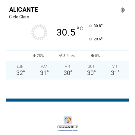
ALICANTE
Cielo Claro
°
30.8
°
C
30.5
°
29.6
78%
3.4m/s
0%
LUN
MAR
MIÉ
JUE
VIE
32
°
31
°
30
°
30
°
31
°