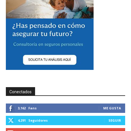
Conectados
3,162
Fans
ME GUSTA
4,291
Seguidores
SEGUIR