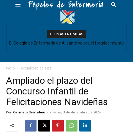
Papeles de Enfermería
ÚLTIMAS ENTRADAS
El Colegio de Enfermería de Alicante valora el fortalecimiento
del Comité de Cuidados de Enfermería, pero pide que se
acompañe de decisiones estructurales para...
Inicio
Actualidad colegial
Ampliado el plazo del
Concurso Infantil de
Felicitaciones Navideñas
Por
Carmelo Bernabéu
-
martes, 3 de diciembre de 2024