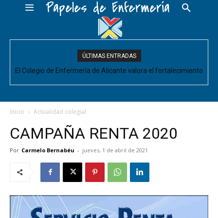
Papeles de Enfermería
ÚLTIMAS ENTRADAS
El Colegio de Enfermería de Alicante valora el fortalecimiento
del Comité de Cuidados de Enfermería, pero pide que se
acompañe de decisiones estructurales para...
Inicio
Actualidad colegial
CAMPAÑA RENTA 2020
Por
Carmelo Bernabéu
-
jueves, 1 de abril de 2021