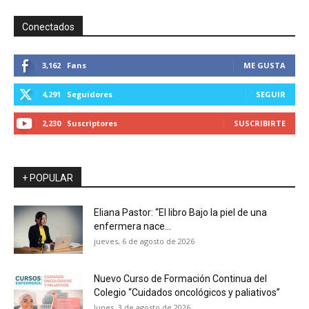
Conectados
3,162
Fans
ME GUSTA
4,291
Seguidores
SEGUIR
2,230
Suscriptores
SUSCRIBIRTE
+ POPULAR
Eliana Pastor: “El libro Bajo la piel de una
enfermera nace...
jueves, 6 de agosto de 2026
Nuevo Curso de Formación Continua del
Colegio “Cuidados oncológicos y paliativos”
lunes, 3 de agosto de 2026