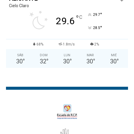
Cielo Claro
°
29.7
°
C
29.6
°
28.5
68%
1.8m/s
2%
SÁB
DOM
LUN
MAR
MIÉ
30
°
32
°
30
°
30
°
30
°