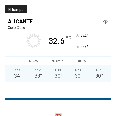
El tiempo
ALICANTE
Cielo Claro
°
35.2
°
C
32.6
°
32.5
65%
4m/s
0%
SÁB
DOM
LUN
MAR
MIÉ
34
°
33
°
30
°
30
°
30
°