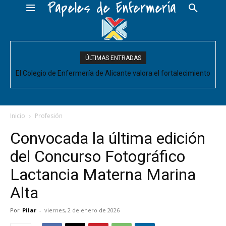
Papeles de Enfermería
ÚLTIMAS ENTRADAS
El Colegio de Enfermería de Alicante valora el fortalecimiento
del Comité de Cuidados de Enfermería, pero pide que se
acompañe de decisiones estructurales para...
Inicio
Profesión
Convocada la última edición
del Concurso Fotográfico
Lactancia Materna Marina
Alta
Por
Pilar
-
viernes, 2 de enero de 2026