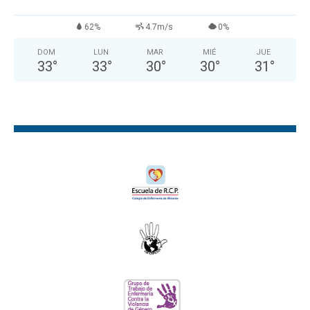
62%
4.7m/s
0%
DOM
LUN
MAR
MIÉ
JUE
33
°
33
°
30
°
30
°
31
°