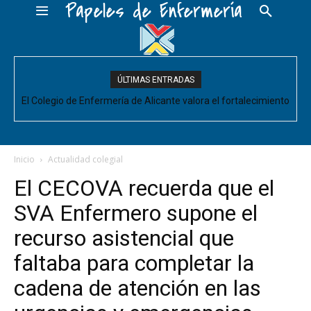
Papeles de Enfermería
ÚLTIMAS ENTRADAS
El Colegio de Enfermería de Alicante valora el fortalecimiento
El Colegio de Enfermería de Alicante pide negociar para
Enfermería las mejoras laborales acordadas entre la Conselleria
del Comité de Cuidados de Enfermería, pero pide que se
acompañe de decisiones estructurales para...
y CESM-CV
Inicio
Actualidad colegial
El CECOVA recuerda que el
SVA Enfermero supone el
recurso asistencial que
faltaba para completar la
cadena de atención en las