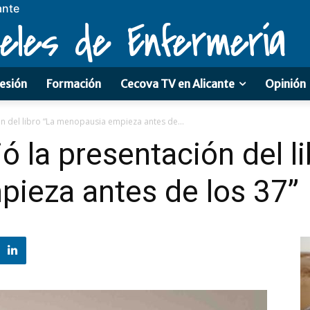
ante
eles de Enfermería
esión
Formación
Cecova TV en Alicante
Opinión
ón del libro “La menopausia empieza antes de...
ó la presentación del li
ieza antes de los 37”