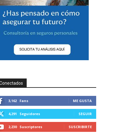
Conectados
3,162
Fans
ME GUSTA
4,291
Seguidores
SEGUIR
2,230
Suscriptores
SUSCRIBIRTE