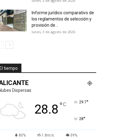
lunes, 3 de agosto de 2026
Informe jurídico comparativo de
los reglamentos de selección y
provisión de...
lunes, 3 de agosto de 2026
El tiempo
ALICANTE
Nubes Dispersas
°
29.7
°
C
28.8
°
28
80%
1.8m/s
39%