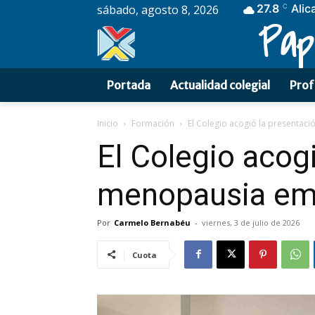
27.8
Alic
sábado, agosto 8, 2026
C
Pap
Portada
Actualidad colegial
Prof
Inicio
Formación
El Colegio acogió la presentaci
El Colegio acogi
menopausia emp
Por
Carmelo Bernabéu
-
viernes, 3 de julio de 2026
Cuota