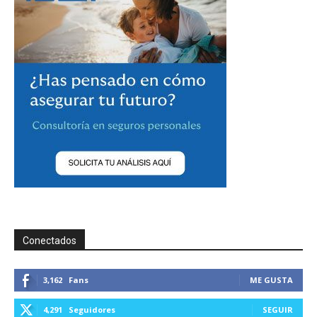
Conectados
3,162
Fans
ME GUSTA
4,291
Seguidores
SEGUIR