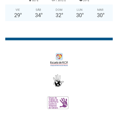
80%
1.8m/s
39%
VIE
SÁB
DOM
LUN
MAR
29
°
34
°
32
°
30
°
30
°