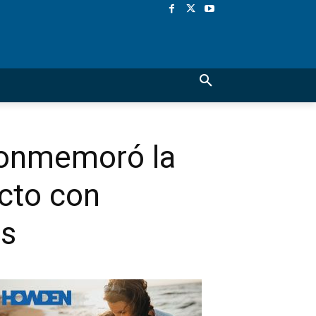
 conmemoró la
acto con
os