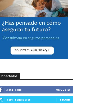
Conectados
3,162
Fans
ME GUSTA
4,291
Seguidores
SEGUIR