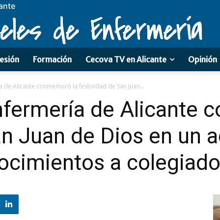
ante
eles de Enfermería
esión
Formación
Cecova TV en Alicante
Opinión
a de Alicante conmemoró la festividad de San Juan...
nfermería de Alicante
an Juan de Dios en un 
ocimientos a colegiad