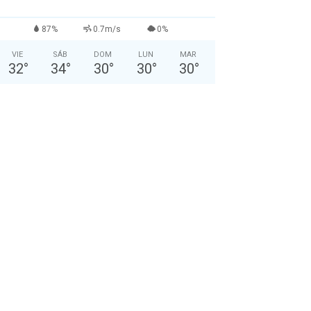
87%
0.7m/s
0%
VIE
SÁB
DOM
LUN
MAR
32
°
34
°
30
°
30
°
30
°