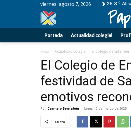
25.3
Alic
viernes, agosto 7, 2026
C
Pap
Portada
Actualidad colegial
Prof
Inicio
Actualidad colegial
El Colegio de Enfermerí
El Colegio de E
festividad de S
emotivos recon
Por
Carmelo Bernabéu
-
lunes, 10 de marzo de 2025
Cuota