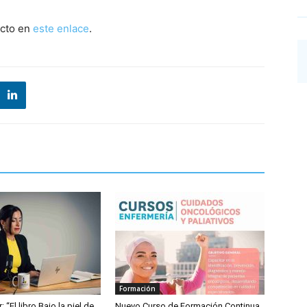
acto en
este enlace
.
Formación
: “El libro Bajo la piel de
Nuevo Curso de Formación Continua