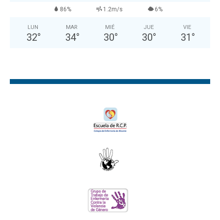
86%
1.2m/s
6%
LUN
MAR
MIÉ
JUE
VIE
32
°
34
°
30
°
30
°
31
°