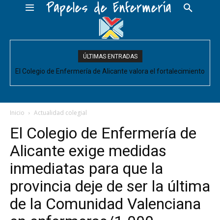
Papeles de Enfermería
ÚLTIMAS ENTRADAS
El Colegio de Enfermería de Alicante valora el fortalecimiento
El Colegio de Enfermería de Alicante pide negociar para
Enfermería las mejoras laborales acordadas entre la Conselleria
del Comité de Cuidados de Enfermería, pero pide que se
acompañe de decisiones estructurales para...
y CESM-CV
Inicio
Actualidad colegial
El Colegio de Enfermería de
Alicante exige medidas
inmediatas para que la
provincia deje de ser la última
de la Comunidad Valenciana