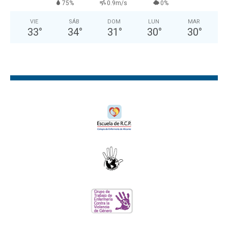
75%
0.9m/s
0%
VIE
SÁB
DOM
LUN
MAR
33
°
34
°
31
°
30
°
30
°