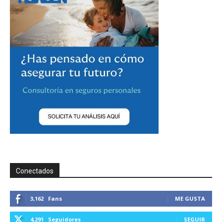
Conectados
3,162
Fans
ME GUSTA
4,291
Seguidores
SEGUIR