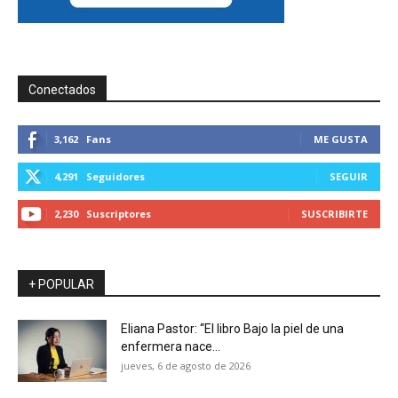
Conectados
3,162
Fans
ME GUSTA
4,291
Seguidores
SEGUIR
2,230
Suscriptores
SUSCRIBIRTE
+ POPULAR
Eliana Pastor: “El libro Bajo la piel de una
enfermera nace...
jueves, 6 de agosto de 2026