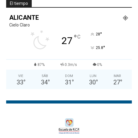
El tiempo
ALICANTE
Cielo Claro
°
28
°
C
27
°
25.8
87%
0.3m/s
0%
VIE
SÁB
DOM
LUN
MAR
33
°
34
°
31
°
30
°
27
°