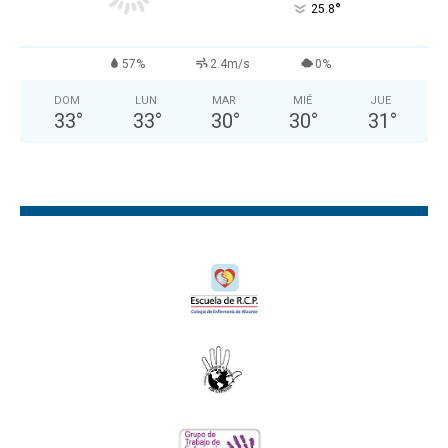
°
25.8
57%
2.4m/s
0%
DOM
LUN
MAR
MIÉ
JUE
33
°
33
°
30
°
30
°
31
°