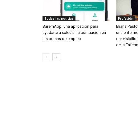
Todas las noticias
Profesión
BaremApp, una aplicación para
Eliana Pastor
ayudarte a calcular la puntuación en
una enferme
las bolsas de empleo
dar visibili
de la Enferm