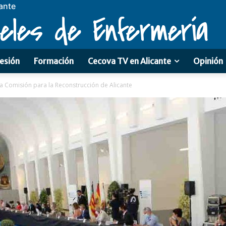
ante
eles de Enfermería
esión
Formación
Cecova TV en Alicante
Opinión
 la Comisión para la Reconstrucción de Alicante