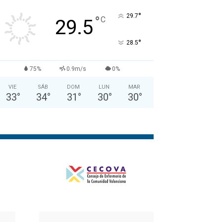
°
29.7
°
C
29.5
°
28.5
75%
0.9m/s
0%
VIE
SÁB
DOM
LUN
MAR
33
°
34
°
31
°
30
°
30
°