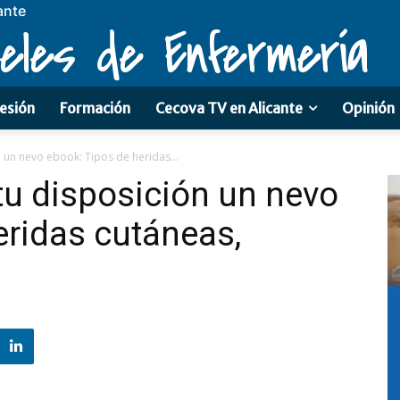
ante
eles de Enfermería
esión
Formación
Cecova TV en Alicante
Opinión
n un nevo ebook: Tipos de heridas...
 tu disposición un nevo
eridas cutáneas,
s