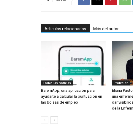
Artículos relacionados
Más del autor
Todas las noticias
Profesión
BaremApp, una aplicación para
Eliana Pastor
ayudarte a calcular la puntuación en
una enferme
las bolsas de empleo
dar visibili
de la Enferm