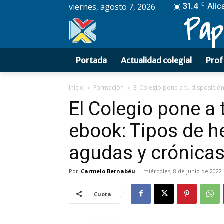
31.4
Alic
viernes, agosto 7, 2026
C
Pap
Portada
Actualidad colegial
Prof
Inicio
Formación
El Colegio pone a tu disposició
El Colegio pone a
ebook: Tipos de h
agudas y crónica
Por
Carmelo Bernabéu
-
miércoles, 8 de junio de 2022
Cuota