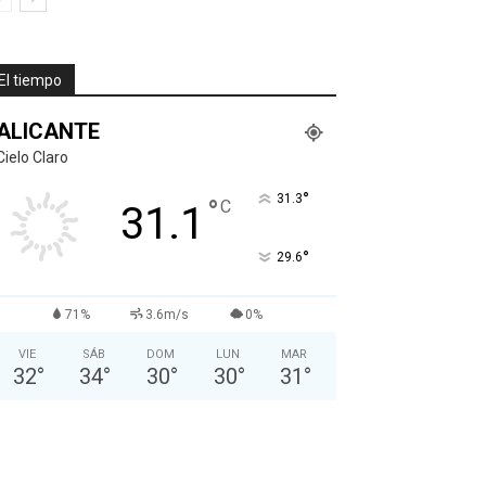
El tiempo
ALICANTE
Cielo Claro
°
31.3
°
C
31.1
°
29.6
71%
3.6m/s
0%
VIE
SÁB
DOM
LUN
MAR
32
°
34
°
30
°
30
°
31
°