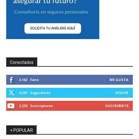
Conectados
3,162
Fans
ME GUSTA
4,291
Seguidores
SEGUIR
2,230
Suscriptores
SUSCRIBIRTE
+ POPULAR