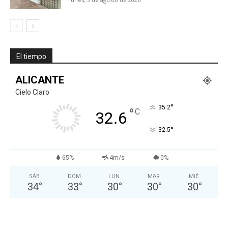
El tiempo
ALICANTE
Cielo Claro
°
35.2
°
C
32.6
°
32.5
65%
4m/s
0%
SÁB
DOM
LUN
MAR
MIÉ
34
°
33
°
30
°
30
°
30
°