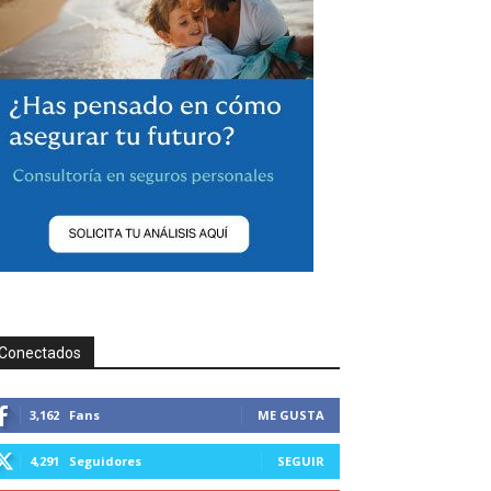
Conectados
3,162
Fans
ME GUSTA
4,291
Seguidores
SEGUIR