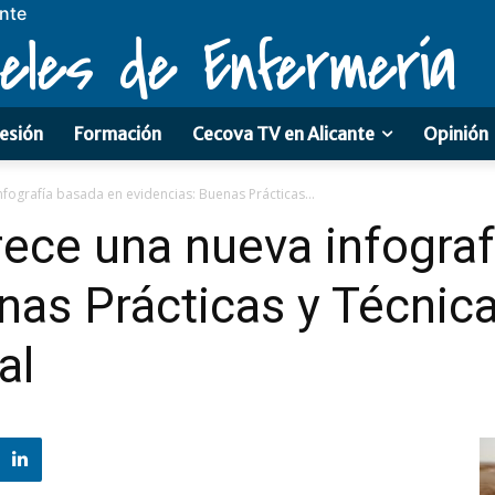
ante
eles de Enfermería
esión
Formación
Cecova TV en Alicante
Opinión
nfografía basada en evidencias: Buenas Prácticas...
frece una nueva infogra
nas Prácticas y Técnica
al