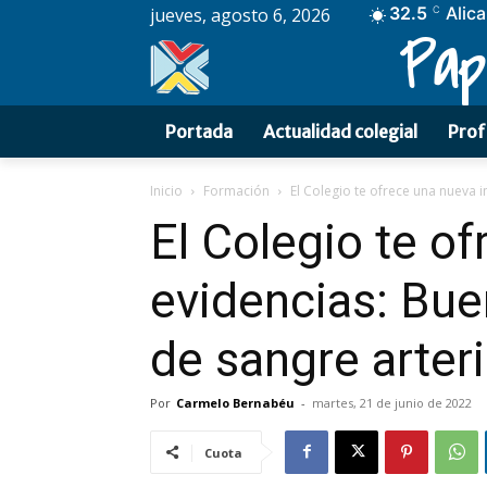
32.5
Alic
jueves, agosto 6, 2026
C
Pap
Portada
Actualidad colegial
Prof
Inicio
Formación
El Colegio te ofrece una nueva i
El Colegio te o
evidencias: Bue
de sangre arteri
Por
Carmelo Bernabéu
-
martes, 21 de junio de 2022
Cuota