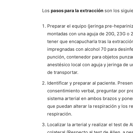
Los
pasos para la extracción
son los sigui
Preparar el equipo (jeringa pre-heparini
montadas con una aguja de 20G, 23G o 2
tener que encapucharla tras la extracció
impregnadas con alcohol 70 para desinfec
punción, contenedor para objetos punzan
anestésico local con aguja y jeringa de u
de transportar.
Identificar y preparar al paciente. Prese
consentimiento verbal, preguntar por pre
sistema arterial en ambos brazos y pone
que puedan alterar la respiración y los r
respiración.
Localizar la arterial y realizar el test de
colateral (Respecto al test de Allen, a 