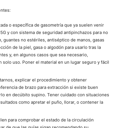
entes:
zada o específica de gasometría que ya suelen venir
5G y con sistema de seguridad antipinchazos para no
n, guantes no estériles, antiséptico de manos, gasas
ción de la piel, gasa o algodón para usarlo tras la
tes y, en algunos casos que sea necesario,
n solo uso. Poner el material en un lugar seguro y fácil
ntarnos, explicar el procedimiento y obtener
ferencia de brazo para extracción si existe buen
rlo en decúbito supino. Tener cuidado con situaciones
esultados como apretar el puño, llorar, o contener la
 Allen para comprobar el estado de la circulación
pesar de que las guías sigan recomendando su