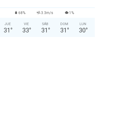
68%
3.3m/s
1%
JUE
VIE
SÁB
DOM
LUN
31
°
33
°
31
°
31
°
30
°