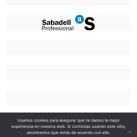
Usamos cookies para asegurar que te damos la mejor
experiencia en nuestra web. Si continúas usando este sitio,
asumiremos que estás de acuerdo con ello.
Copyright © 2020 Colegio de Enfermería de Alicant