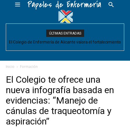
Papeles de Enfermería
ÚLTIMAS ENTRADAS
El Colegio de Enfermería de Alicante valora el fortalecimiento
del Comité de Cuidados de Enfermería, pero pide que se
acompañe de decisiones estructurales para...
Inicio
Formación
El Colegio te ofrece una
nueva infografía basada en
evidencias: “Manejo de
cánulas de traqueotomía y
aspiración”