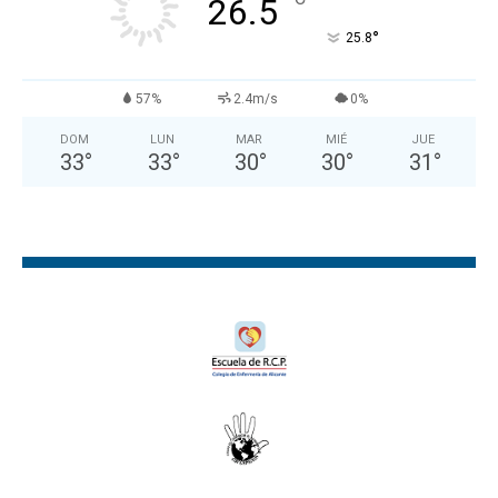
°
26.5
°
25.8
57%
2.4m/s
0%
DOM
LUN
MAR
MIÉ
JUE
33
°
33
°
30
°
30
°
31
°