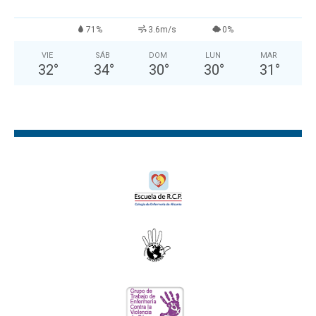
71%
3.6m/s
0%
VIE
SÁB
DOM
LUN
MAR
32
°
34
°
30
°
30
°
31
°