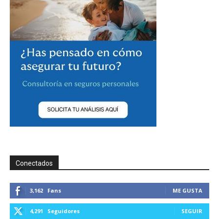
Conectados
3,162
Fans
ME GUSTA
4,291
Seguidores
SEGUIR