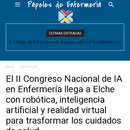
Papeles de Enfermería
ÚLTIMAS ENTRADAS
El Colegio de Enfermería de Alicante valora el fortalecimiento
El Colegio de Enfermería de Alicante pide negociar para
Enfermería las mejoras laborales acordadas entre la Conselleria
del Comité de Cuidados de Enfermería, pero pide que se
acompañe de decisiones estructurales para...
y CESM-CV
Inicio
Formación
El II Congreso Nacional de IA
en Enfermería llega a Elche
con robótica, inteligencia
artificial y realidad virtual
para trasformar los cuidados