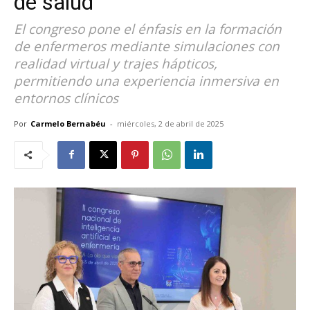
de salud
El congreso pone el énfasis en la formación
de enfermeros mediante simulaciones con
realidad virtual y trajes hápticos,
permitiendo una experiencia inmersiva en
entornos clínicos
Por
Carmelo Bernabéu
-
miércoles, 2 de abril de 2025