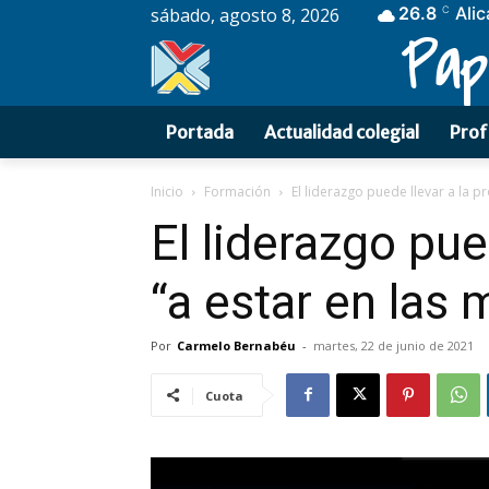
26.8
Alic
sábado, agosto 8, 2026
C
Pap
Portada
Actualidad colegial
Prof
Inicio
Formación
El liderazgo puede llevar a la pr
El liderazgo pue
“a estar en las
Por
Carmelo Bernabéu
-
martes, 22 de junio de 2021
Cuota