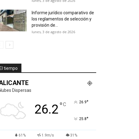
lunes, 3 de agosto de 2026
Informe jurídico comparativo de
los reglamentos de selección y
provisión de...
lunes, 3 de agosto de 2026
El tiempo
ALICANTE
Nubes Dispersas
°
26.9
°
C
26.2
°
25.8
61%
1.9m/s
31%