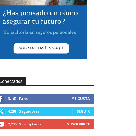
Conectados
3,162
Fans
ME GUSTA
4,291
Seguidores
SEGUIR
2,230
Suscriptores
SUSCRIBIRTE