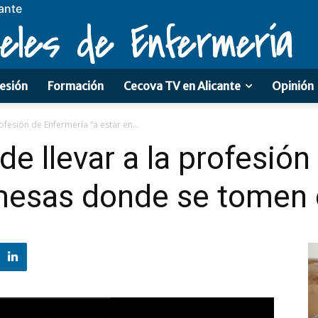
ante
eles de Enfermería
esión
Formación
Cecova TV en Alicante
Opinión
ofesión de Enfermería “a estar en...
de llevar a la profesió
 mesas donde se tomen 