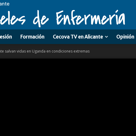
ante
eles de Enfermería
esión
Formación
Cecova TV en Alicante
Opinión
nte salvan vidas en Uganda en condiciones extremas