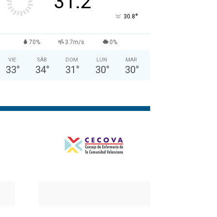
31.2
°
30.8
70%
3.7m/s
0%
VIE
SÁB
DOM
LUN
MAR
33
°
34
°
31
°
30
°
30
°