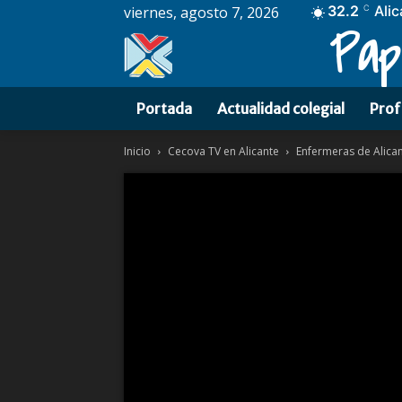
32.2
Alic
viernes, agosto 7, 2026
C
Pap
Portada
Actualidad colegial
Prof
Inicio
Cecova TV en Alicante
Enfermeras de Alica