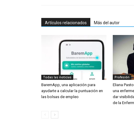
Artículos relacionados
Más del autor
Todas las noticias
Profesión
BaremApp, una aplicación para
Eliana Pastor
ayudarte a calcular la puntuación en
una enferme
las bolsas de empleo
dar visibili
de la Enferm