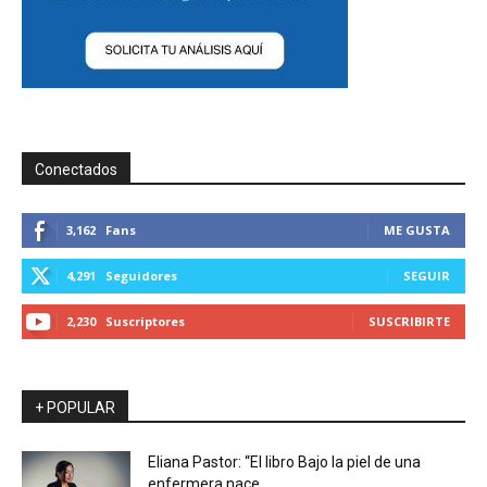
Conectados
3,162
Fans
ME GUSTA
4,291
Seguidores
SEGUIR
2,230
Suscriptores
SUSCRIBIRTE
+ POPULAR
Eliana Pastor: “El libro Bajo la piel de una
enfermera nace...