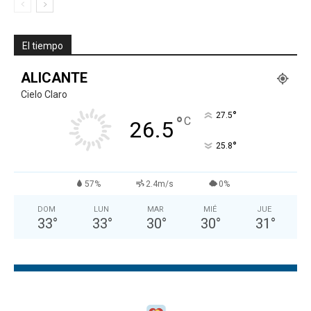
El tiempo
ALICANTE
Cielo Claro
°
27.5
°
C
26.5
°
25.8
57%
2.4m/s
0%
DOM
LUN
MAR
MIÉ
JUE
33
°
33
°
30
°
30
°
31
°