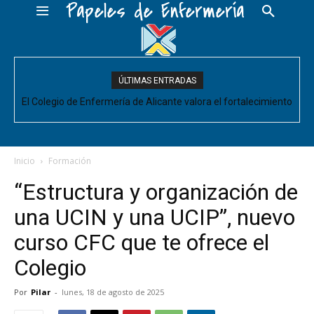
Papeles de Enfermería
ÚLTIMAS ENTRADAS
El Colegio de Enfermería de Alicante valora el fortalecimiento
del Comité de Cuidados de Enfermería, pero pide que se
acompañe de decisiones estructurales para...
Inicio
Formación
“Estructura y organización de
una UCIN y una UCIP”, nuevo
curso CFC que te ofrece el
Colegio
Por
Pilar
-
lunes, 18 de agosto de 2025