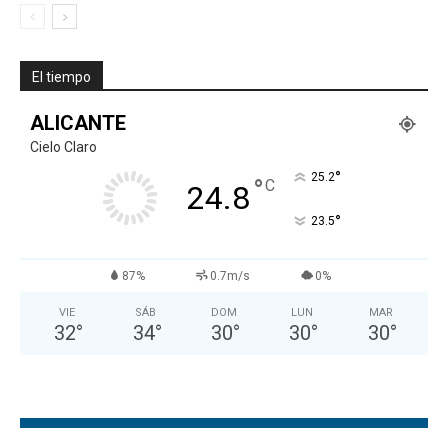
El tiempo
ALICANTE
Cielo Claro
°
25.2
°
C
24.8
°
23.5
87%
0.7m/s
0%
VIE
SÁB
DOM
LUN
MAR
32
°
34
°
30
°
30
°
30
°