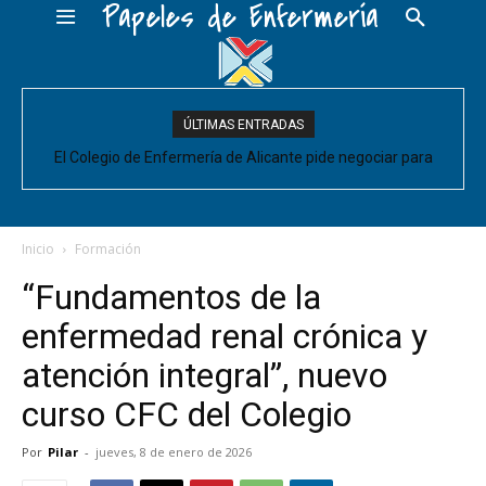
Papeles de Enfermería
ÚLTIMAS ENTRADAS
El Colegio de Enfermería de Alicante pide negociar para
Enfermería las mejoras laborales acordadas entre la Conselleria
y CESM-CV
Inicio
Formación
“Fundamentos de la
enfermedad renal crónica y
atención integral”, nuevo
curso CFC del Colegio
Por
Pilar
-
jueves, 8 de enero de 2026