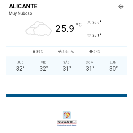
ALICANTE
Muy Nuboso
°
26.6
°
C
25.9
°
25.1
89%
2.6m/s
54%
JUE
VIE
SÁB
DOM
LUN
32
°
32
°
31
°
31
°
30
°