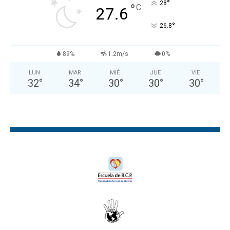
°
28
°
C
27.6
°
26.8
89%
1.2m/s
0%
LUN
MAR
MIÉ
JUE
VIE
32
°
34
°
30
°
30
°
30
°