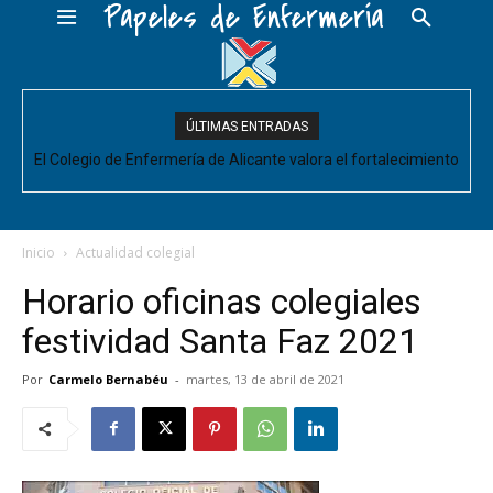
Papeles de Enfermería
ÚLTIMAS ENTRADAS
El Colegio de Enfermería de Alicante valora el fortalecimiento
del Comité de Cuidados de Enfermería, pero pide que se
acompañe de decisiones estructurales para...
Inicio
Actualidad colegial
Horario oficinas colegiales
festividad Santa Faz 2021
Por
Carmelo Bernabéu
-
martes, 13 de abril de 2021