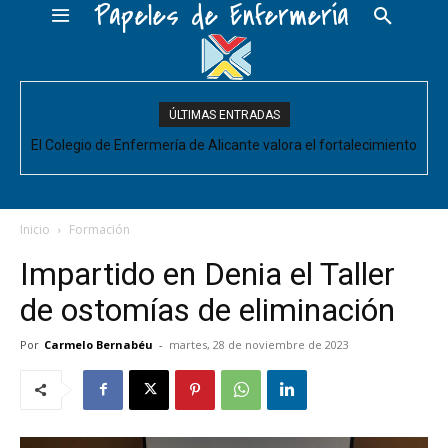
Papeles de Enfermería
ÚLTIMAS ENTRADAS
El Colegio de Enfermería de Alicante valora el fortalecimiento
del Comité de Cuidados de Enfermería, pero pide que se
acompañe de decisiones estructurales para...
Inicio
Formación
Impartido en Denia el Taller
de ostomías de eliminación
Por
Carmelo Bernabéu
-
martes, 28 de noviembre de 2023