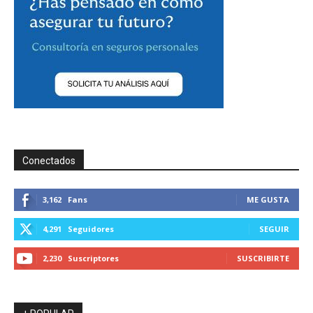
Conectados
3,162
Fans
ME GUSTA
4,291
Seguidores
SEGUIR
2,230
Suscriptores
SUSCRIBIRTE