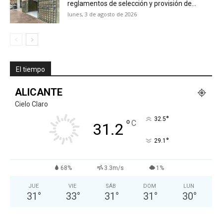
reglamentos de selección y provisión de...
lunes, 3 de agosto de 2026
El tiempo
ALICANTE
Cielo Claro
°
32.5
°
C
31.2
°
29.1
68%
3.3m/s
1%
JUE
VIE
SÁB
DOM
LUN
31
°
33
°
31
°
31
°
30
°