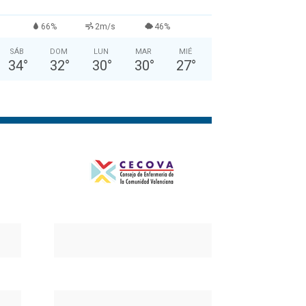
66%
2m/s
46%
SÁB
DOM
LUN
MAR
MIÉ
34
°
32
°
30
°
30
°
27
°