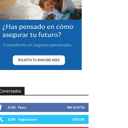
Conectados
3,162
Fans
ME GUSTA
4,291
Seguidores
SEGUIR