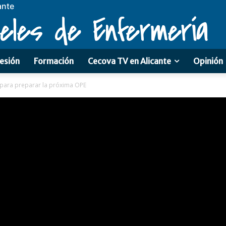
ante
eles de Enfermería
esión
Formación
Cecova TV en Alicante
Opinión
 para preparar la próxima OPE