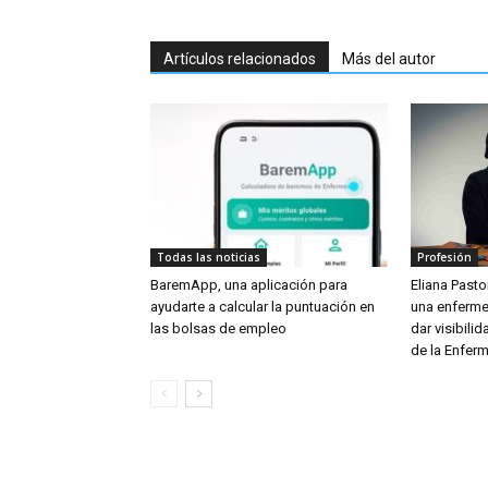
Artículos relacionados
Más del autor
Todas las noticias
Profesión
BaremApp, una aplicación para
Eliana Pastor
ayudarte a calcular la puntuación en
una enferme
las bolsas de empleo
dar visibili
de la Enferm