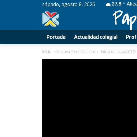
27.8
Alic
sábado, agosto 8, 2026
C
Pap
Portada
Actualidad colegial
Prof
Inicio
Cecova TV en Alicante
Inicio del curso CTO