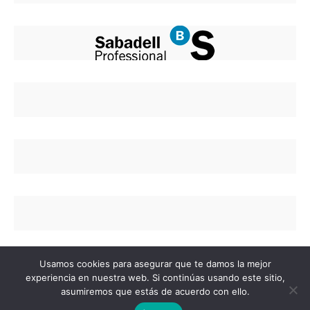
Usamos cookies para asegurar que te damos la mejor
experiencia en nuestra web. Si continúas usando este sitio,
asumiremos que estás de acuerdo con ello.
Copyright © 2020 Colegio de Enfermería de Alicant