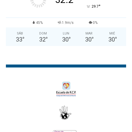
°
29.7
45%
1.9m/s
0%
SÁB
DOM
LUN
MAR
MIÉ
33
°
32
°
30
°
30
°
30
°