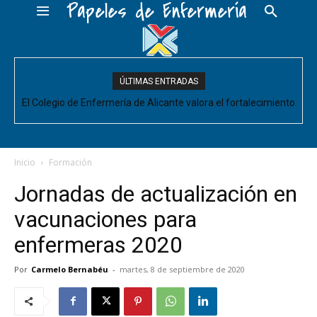
Papeles de Enfermería
ÚLTIMAS ENTRADAS
El Colegio de Enfermería de Alicante valora el fortalecimiento
del Comité de Cuidados de Enfermería, pero pide que se
acompañe de decisiones estructurales para...
Inicio
Formación
Jornadas de actualización en
vacunaciones para
enfermeras 2020
Por
Carmelo Bernabéu
-
martes, 8 de septiembre de 2020