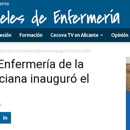
ante
eles de Enfermería
esión
Formación
Cecova TV en Alicante
Opinión
ría de la Comunitat Valenciana inauguró el curso 2025
nfermería de la
iana inauguró el
5