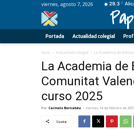
29.3
Alic
viernes, agosto 7, 2026
C
Pap
Portada
Actualidad colegial
Prof
Inicio
Actualidad colegial
La Academia de Enferme
La Academia de E
Comunitat Valenc
curso 2025
Por
Carmelo Bernabéu
-
viernes, 14 de febrero de 202
Cuota