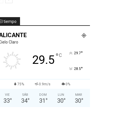
El tiempo
ALICANTE
Cielo Claro
°
29.7
°
C
29.5
°
28.5
75%
0.9m/s
0%
VIE
SÁB
DOM
LUN
MAR
33
°
34
°
31
°
30
°
30
°