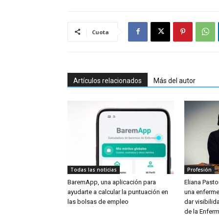
Cuota
Artículos relacionados
Más del autor
Todas las noticias
Profesión
BaremApp, una aplicación para
Eliana Pastor
ayudarte a calcular la puntuación en
una enferme
las bolsas de empleo
dar visibili
de la Enferm