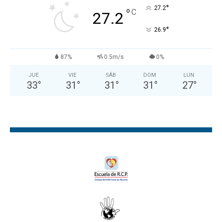
°
27.2
°
C
27.2
°
26.9
87%
0.5m/s
0%
JUE
VIE
SÁB
DOM
LUN
33
°
31
°
31
°
31
°
27
°