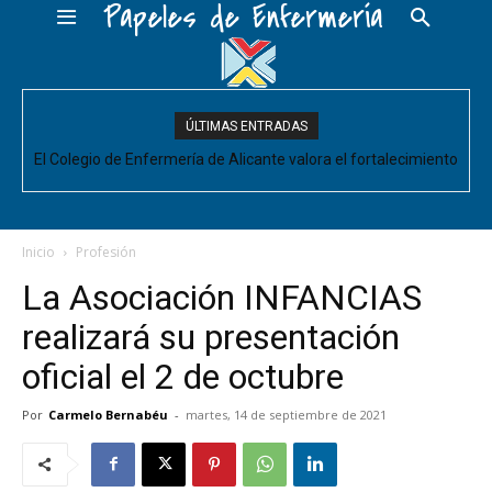
Papeles de Enfermería
ÚLTIMAS ENTRADAS
El Colegio de Enfermería de Alicante valora el fortalecimiento
del Comité de Cuidados de Enfermería, pero pide que se
acompañe de decisiones estructurales para...
Inicio
Profesión
La Asociación INFANCIAS
realizará su presentación
oficial el 2 de octubre
Por
Carmelo Bernabéu
-
martes, 14 de septiembre de 2021