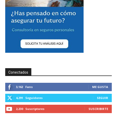
Conectados
3,162
Fans
ME GUSTA
4,291
Seguidores
SEGUIR
2,230
Suscriptores
SUSCRIBIRTE