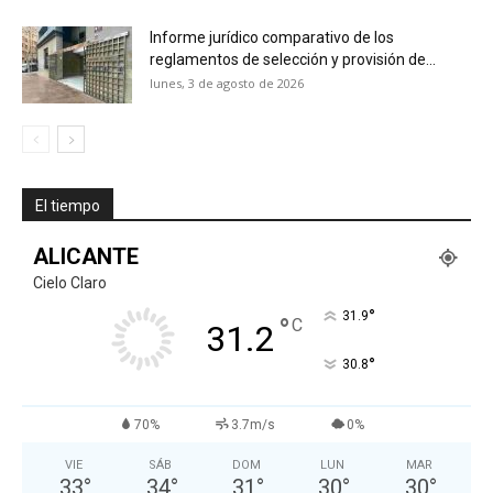
Informe jurídico comparativo de los
reglamentos de selección y provisión de...
lunes, 3 de agosto de 2026
El tiempo
ALICANTE
Cielo Claro
°
31.9
°
C
31.2
°
30.8
70%
3.7m/s
0%
VIE
SÁB
DOM
LUN
MAR
33
°
34
°
31
°
30
°
30
°