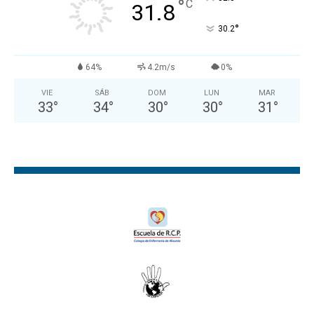
°
C
31.8
°
30.2
64%
4.2m/s
0%
VIE
SÁB
DOM
LUN
MAR
33
°
34
°
30
°
30
°
31
°