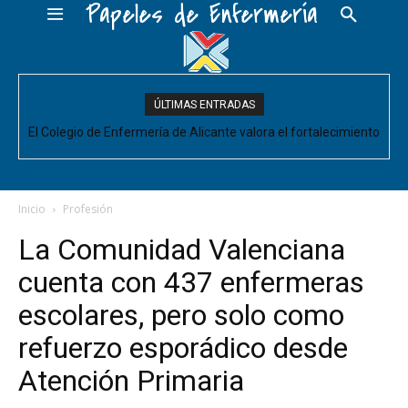
Papeles de Enfermería
ÚLTIMAS ENTRADAS
El Colegio de Enfermería de Alicante valora el fortalecimiento
del Comité de Cuidados de Enfermería, pero pide que se
acompañe de decisiones estructurales para...
Inicio
Profesión
La Comunidad Valenciana
cuenta con 437 enfermeras
escolares, pero solo como
refuerzo esporádico desde
Atención Primaria