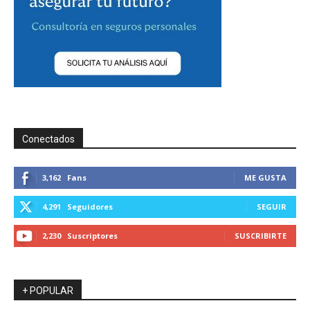
Conectados
3,162
Fans
ME GUSTA
4,291
Seguidores
SEGUIR
2,230
Suscriptores
SUSCRIBIRTE
+ POPULAR