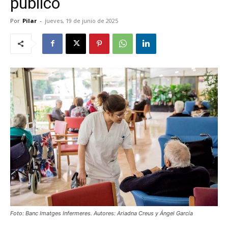
público
Por
Pilar
-
jueves, 19 de junio de 2025
Foto: Banc Imatges Infermeres. Autores: Ariadna Creus y Ángel García