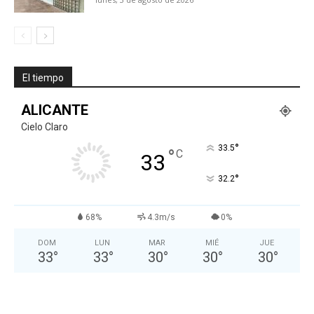
El tiempo
ALICANTE
Cielo Claro
°
33.5
°
C
33
°
32.2
68%
4.3m/s
0%
DOM
LUN
MAR
MIÉ
JUE
33
°
33
°
30
°
30
°
30
°