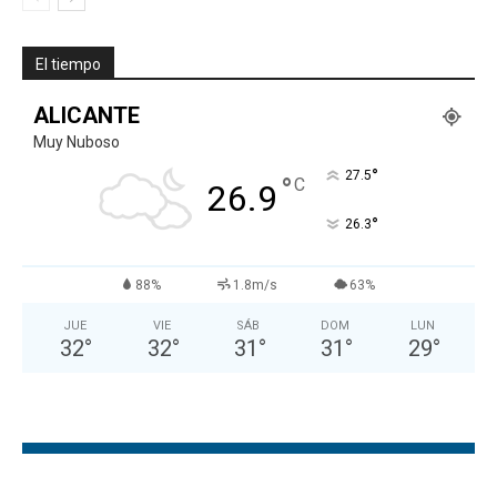
El tiempo
ALICANTE
Muy Nuboso
°
27.5
°
C
26.9
°
26.3
88%
1.8m/s
63%
JUE
VIE
SÁB
DOM
LUN
32
°
32
°
31
°
31
°
29
°