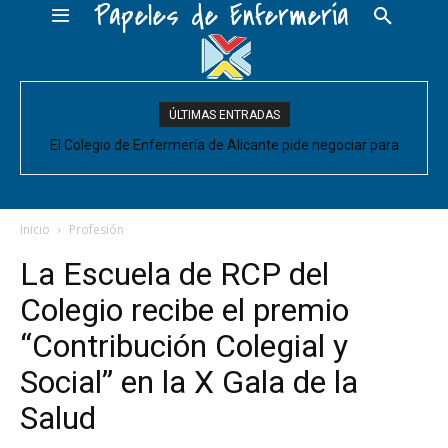
Papeles de Enfermería
ÚLTIMAS ENTRADAS
El Colegio de Enfermería de Alicante pide negociar para
6 de noviembre: II Jornadas de Cuidados de la Piel del Grupo
Enfermería las mejoras laborales acordadas entre la Conselleria
Skincare Alicante
y CESM-CV
Inicio
Profesión
La Escuela de RCP del
Colegio recibe el premio
“Contribución Colegial y
Social” en la X Gala de la
Salud