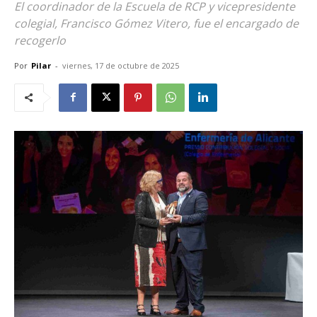
El coordinador de la Escuela de RCP y vicepresidente
colegial, Francisco Gómez Vitero, fue el encargado de
recogerlo
Por
Pilar
-
viernes, 17 de octubre de 2025