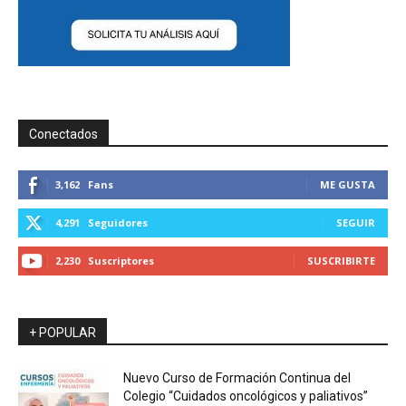
Conectados
3,162
Fans
ME GUSTA
4,291
Seguidores
SEGUIR
2,230
Suscriptores
SUSCRIBIRTE
+ POPULAR
Nuevo Curso de Formación Continua del
Colegio “Cuidados oncológicos y paliativos”