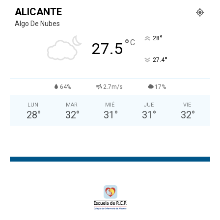
ALICANTE
Algo De Nubes
°
28
°
C
27.5
°
27.4
64%
2.7m/s
17%
LUN
MAR
MIÉ
JUE
VIE
28
°
32
°
31
°
31
°
32
°