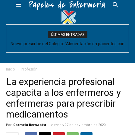
Papeles de Enfermería
ÚLTIMAS ENTRADAS
Nuevo prescribe del Colegio: “Alimentación en pacientes con
Sarcopenia”
Inicio
Profesión
La experiencia profesional
capacita a los enfermeros y
enfermeras para prescribir
medicamentos
Por
Carmelo Bernabéu
-
viernes, 27 de noviembre de 2020