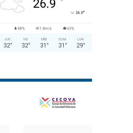
°
26.9
°
26.3
88%
1.8m/s
63%
JUE
VIE
SÁB
DOM
LUN
32
°
32
°
31
°
31
°
29
°