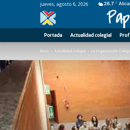
26.7
Alica
jueves, agosto 6, 2026
C
Pap
Portada
Actualidad colegial
Prof
Inicio
Actualidad colegial
La Organización Colegia