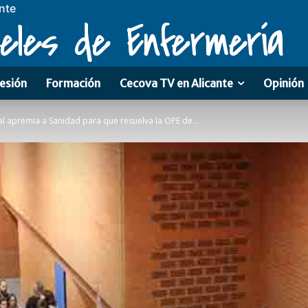
nte
eles de Enfermería
esión
Formación
Cecova TV en Alicante
Opinión
l apremia a Sanidad para que resuelva la OPE de...