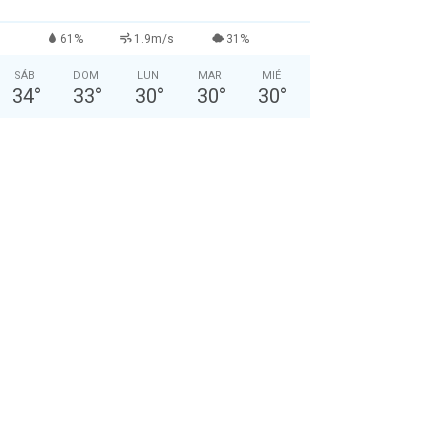
61%
1.9m/s
31%
SÁB
DOM
LUN
MAR
MIÉ
34
°
33
°
30
°
30
°
30
°