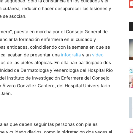
la sequedad. Sólo la constancia en los cuidados y el
a cutánea, reducir o hacer desaparecer las lesiones y
e se asocian.
ermera”, puesta en marcha por el Consejo General de
enciar la formación enfermera en el cuidado y
mbas entidades, coincidiendo con la semana en que se
pica, acaban de presentar una
infografía
y un
vídeo
s de las pieles atópicas. En ella han participado dos
Unidad de Dermatología y Venerología del Hospital Río
del Instituto de Investigación Enfermera del Consejo
 Álvaro González Cantero, del Hospital Universitario
 Jaén.
ales que deben seguir las personas con pieles
ne y cuidado diarios, como la hidratación dos veces al