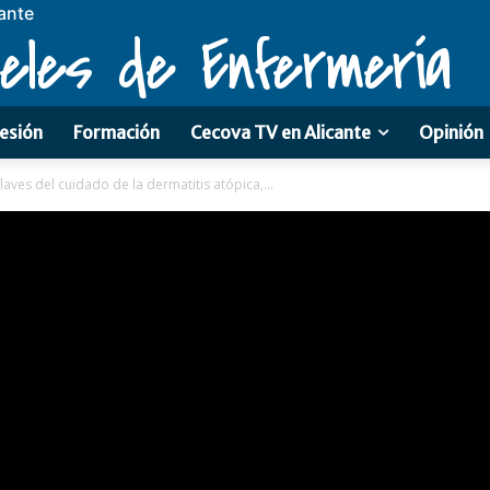
ante
eles de Enfermería
esión
Formación
Cecova TV en Alicante
Opinión
laves del cuidado de la dermatitis atópica,...