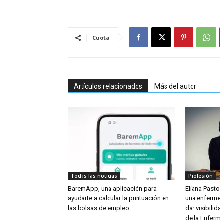
Cuota
Artículos relacionados
Más del autor
Todas las noticias
Profesión
BaremApp, una aplicación para
Eliana Pastor
ayudarte a calcular la puntuación en
una enferme
las bolsas de empleo
dar visibili
de la Enferm