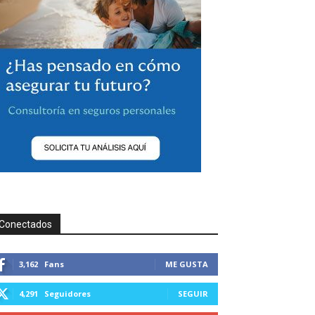
Conectados
3,162
Fans
ME GUSTA
4,291
Seguidores
SEGUIR