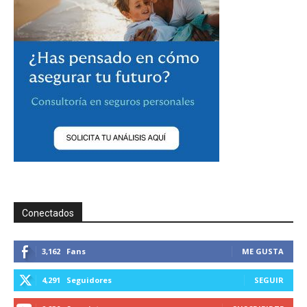
Conectados
3,162
Fans
ME GUSTA
4,291
Seguidores
SEGUIR