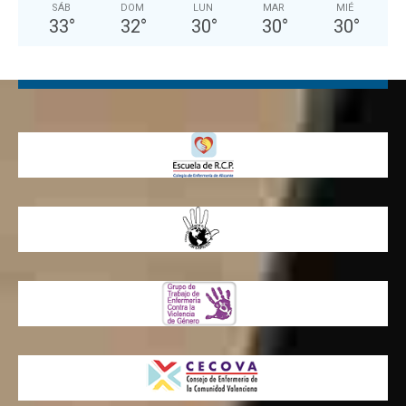
SÁB
DOM
LUN
MAR
MIÉ
33
°
32
°
30
°
30
°
30
°