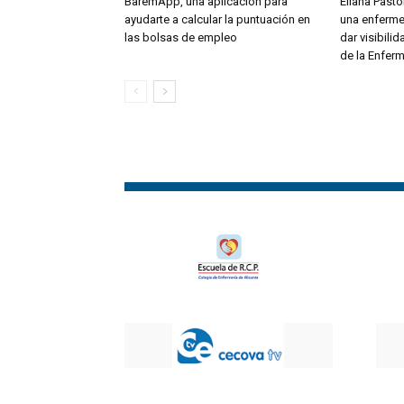
BaremApp, una aplicación para
Eliana Pastor
ayudarte a calcular la puntuación en
una enferme
las bolsas de empleo
dar visibili
de la Enferm