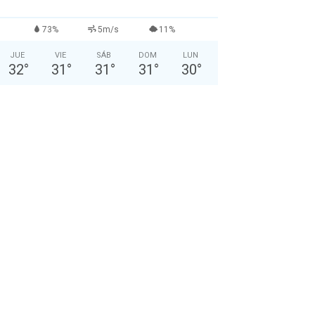
73%
5m/s
11%
JUE
VIE
SÁB
DOM
LUN
32
°
31
°
31
°
31
°
30
°