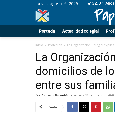
32.3
Alic
jueves, agosto 6, 2026
C
Pap
Portada
Actualidad colegial
Prof
Inicio
Profesión
La Organización Colegial explica
La Organización
domicilios de l
entre sus famili
Por
Carmelo Bernabéu
-
viernes, 20 de marzo de 2020
Cuota