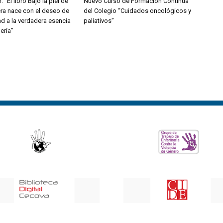
: “El libro Bajo la piel de
Nuevo Curso de Formación Continua
ra nace con el deseo de
del Colegio “Cuidados oncológicos y
dad a la verdadera esencia
paliativos”
ería”