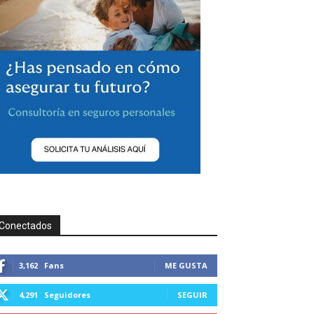
Conectados
3,162
Fans
ME GUSTA
4,291
Seguidores
SEGUIR