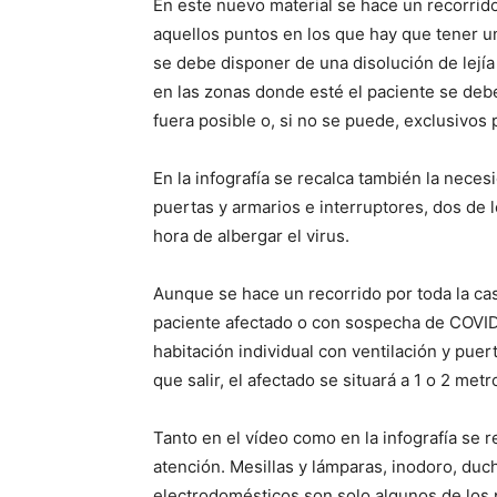
En este nuevo material se hace un recorrido
aquellos puntos en los que hay que tener u
se debe disponer de una disolución de lejía
en las zonas donde esté el paciente se debe
fuera posible o, si no se puede, exclusivos 
En la infografía se recalca también la nece
puertas y armarios e interruptores, dos de
hora de albergar el virus.
Aunque se hace un recorrido por toda la ca
paciente afectado o con sospecha de COVID-
habitación individual con ventilación y puer
que salir, el afectado se situará a 1 o 2 met
Tanto en el vídeo como en la infografía se 
atención. Mesillas y lámparas, inodoro, duch
electrodomésticos son solo algunos de los pu