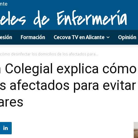
ante
eles de Enfermería
esión
Formación
Cecova TV en Alicante
Opinión
 cómo desinfectar los domicilios de los afectados para...
 Colegial explica cómo 
os afectados para evita
ares