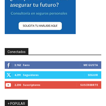
Conectados
3,162
Fans
ME GUSTA
4,291
Seguidores
SEGUIR
2,230
Suscriptores
SUSCRIBIRTE
+ POPULAR