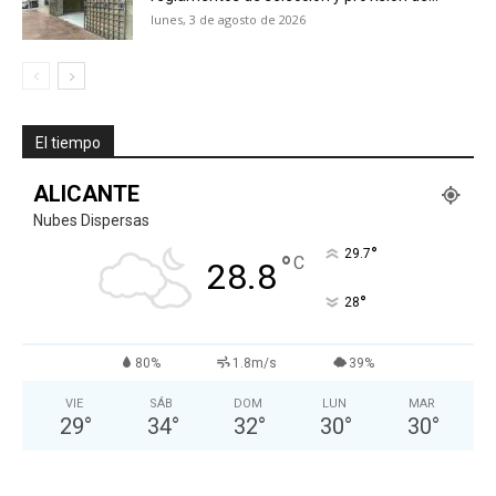
lunes, 3 de agosto de 2026
El tiempo
ALICANTE
Nubes Dispersas
°
29.7
°
C
28.8
°
28
80%
1.8m/s
39%
VIE
SÁB
DOM
LUN
MAR
29
°
34
°
32
°
30
°
30
°