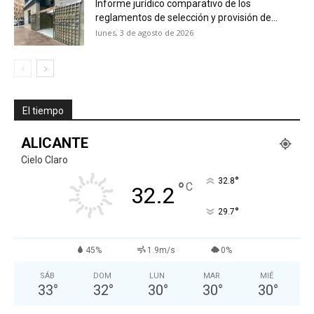
Informe jurídico comparativo de los
reglamentos de selección y provisión de...
lunes, 3 de agosto de 2026
El tiempo
ALICANTE
Cielo Claro
°
32.8
°
C
32.2
°
29.7
45%
1.9m/s
0%
SÁB
DOM
LUN
MAR
MIÉ
33
°
32
°
30
°
30
°
30
°