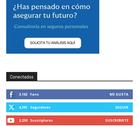
Conectados
3,162
Fans
ME GUSTA
4,291
Seguidores
SEGUIR
2,230
Suscriptores
SUSCRIBIRTE