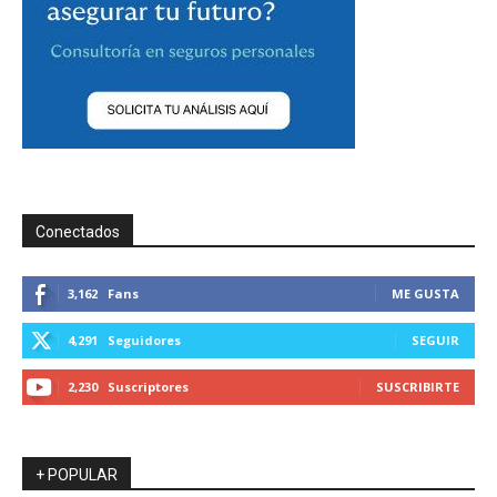
Conectados
3,162
Fans
ME GUSTA
4,291
Seguidores
SEGUIR
2,230
Suscriptores
SUSCRIBIRTE
+ POPULAR