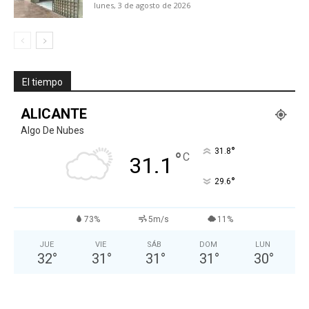
lunes, 3 de agosto de 2026
El tiempo
ALICANTE
Algo De Nubes
°
31.8
°
C
31.1
°
29.6
73%
5m/s
11%
JUE
VIE
SÁB
DOM
LUN
32
°
31
°
31
°
31
°
30
°