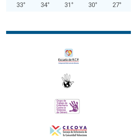
33
°
34
°
31
°
30
°
27
°