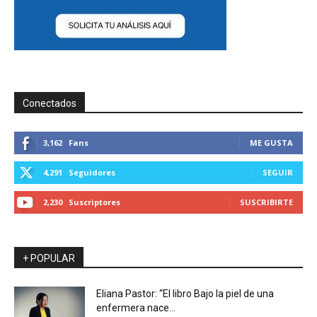
Conectados
3,162
Fans
ME GUSTA
4,291
Seguidores
SEGUIR
2,230
Suscriptores
SUSCRIBIRTE
+ POPULAR
Eliana Pastor: “El libro Bajo la piel de una
enfermera nace...