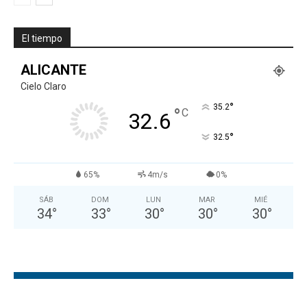
El tiempo
ALICANTE
Cielo Claro
°
35.2
°
C
32.6
°
32.5
65%
4m/s
0%
SÁB
DOM
LUN
MAR
MIÉ
34
°
33
°
30
°
30
°
30
°