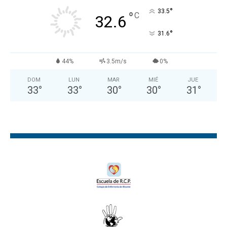
°
33.5
°
C
32.6
°
31.6
44%
3.5m/s
0%
DOM
LUN
MAR
MIÉ
JUE
33
°
33
°
30
°
30
°
31
°