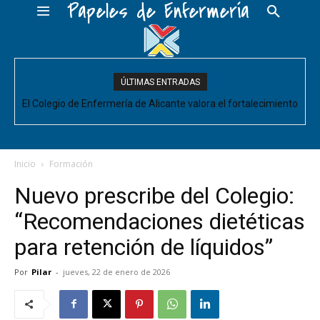
Papeles de Enfermería
ÚLTIMAS ENTRADAS
El Colegio de Enfermería de Alicante valora el fortalecimiento
del Comité de Cuidados de Enfermería, pero pide que se
acompañe de decisiones estructurales para...
Inicio
Formación
Nuevo prescribe del Colegio:
“Recomendaciones dietéticas
para retención de líquidos”
Por
Pilar
-
jueves, 22 de enero de 2026