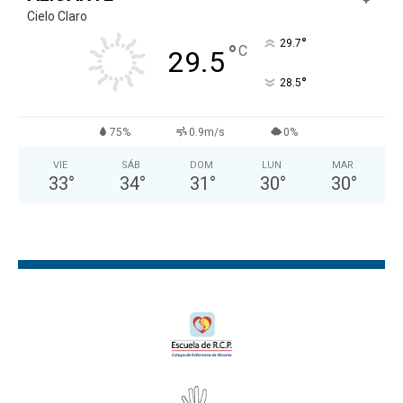
Cielo Claro
°
29.7
°
C
29.5
°
28.5
75%
0.9m/s
0%
VIE
SÁB
DOM
LUN
MAR
33
°
34
°
31
°
30
°
30
°