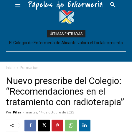
Papeles de Enfermería
ÚLTIMAS ENTRADAS
El Colegio de Enfermería de Alicante valora el fortalecimiento
del Comité de Cuidados de Enfermería, pero pide que se
acompañe de decisiones estructurales para...
Inicio
Formación
Nuevo prescribe del Colegio:
“Recomendaciones en el
tratamiento con radioterapia”
Por
Pilar
-
martes, 14 de octubre de 2025